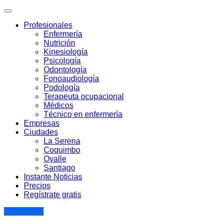
Profesionales
Enfermería
Nutrición
Kinesiología
Psicología
Odontología
Fonoaudiología
Podología
Terapeuta ocupacional
Médicos
Técnico en enfermería
Empresas
Ciudades
La Serena
Coquimbo
Ovalle
Santiago
Instante Noticias
Precios
Regístrate gratis
Add Listing